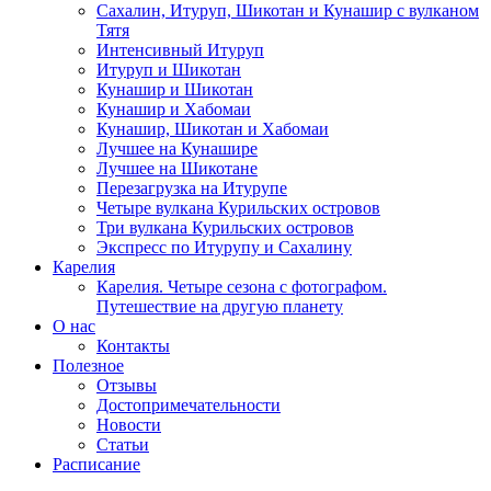
Сахалин, Итуруп, Шикотан и Кунашир с вулканом
Тятя
Интенсивный Итуруп
Итуруп и Шикотан
Кунашир и Шикотан
Кунашир и Хабомаи
Кунашир, Шикотан и Хабомаи
Лучшее на Кунашире
Лучшее на Шикотане
Перезагрузка на Итурупе
Четыре вулкана Курильских островов
Три вулкана Курильских островов
Экспресс по Итурупу и Сахалину
Карелия
Карелия. Четыре сезона с фотографом.
Путешествие на другую планету
О нас
Контакты
Полезное
Отзывы
Достопримечательности
Новости
Статьи
Расписание