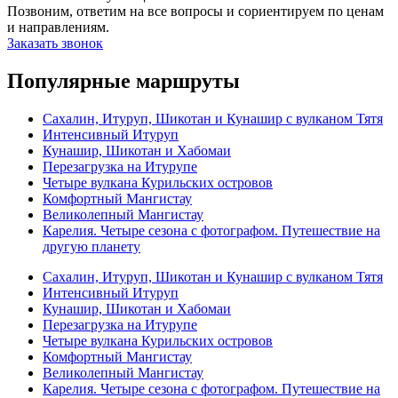
Позвоним, ответим на все вопросы и сориентируем по ценам
и направлениям.
Заказать звонок
Популярные маршруты
Сахалин, Итуруп, Шикотан и Кунашир с вулканом Тятя
Интенсивный Итуруп
Кунашир, Шикотан и Хабомаи
Перезагрузка на Итурупе
Четыре вулкана Курильских островов
Комфортный Мангистау
Великолепный Мангистау
Карелия. Четыре сезона с фотографом. Путешествие на
другую планету
Сахалин, Итуруп, Шикотан и Кунашир с вулканом Тятя
Интенсивный Итуруп
Кунашир, Шикотан и Хабомаи
Перезагрузка на Итурупе
Четыре вулкана Курильских островов
Комфортный Мангистау
Великолепный Мангистау
Карелия. Четыре сезона с фотографом. Путешествие на