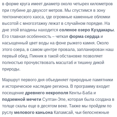
в форме круга имеет диаметр около четырех километров
при глубине до двухсот метров. Мы спустимся в зону
тектонического хаоса, где огромные каменные обломки
высотой с многоэтажку лежат в случайном порядке. На
дне этой впадины находится
соленое озеро Куздакары
.
Его главная особенность – четкая
форма сердца
и
насыщенный цвет воды на фоне рыжего камня. Около
этого озера, в самом центре провала, запланирован наш
первый обед. Пикник в такой обстановке позволяет
полностью прочувствовать масштаб и тишину дикой
природы.
Маршрут первого дня объединяет природные памятники
и историческое наследие региона. В программу входит
посещение
древнего некрополя
Кенты-Баба и
подземной мечети
Султан-Эпе, которая была создана в
толще скалы еще в десятом веке. Также мы пройдем по
руслу
мелового каньона
Капамсай, чьи белоснежные