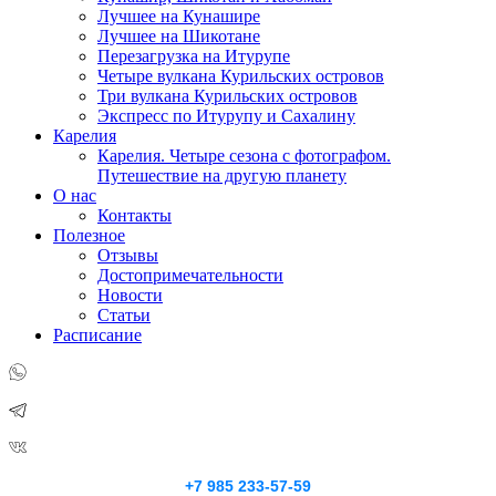
Лучшее на Кунашире
Лучшее на Шикотане
Перезагрузка на Итурупе
Четыре вулкана Курильских островов
Три вулкана Курильских островов
Экспресс по Итурупу и Сахалину
Карелия
Карелия. Четыре сезона с фотографом.
Путешествие на другую планету
О нас
Контакты
Полезное
Отзывы
Достопримечательности
Новости
Статьи
Расписание
+7 985 233-57-59