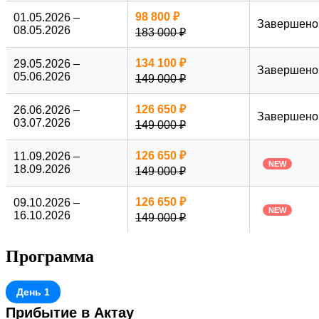
стандартный план, чтобы сохранить комфортный темп
98 800 ₽
01.05.2026 –
Завершено
движения по основному маршруту. Мы поможем организовать
08.05.2026
183 000 ₽
дополнительную экспедицию к этим объектам по вашему
запросу.
134 100 ₽
29.05.2026 –
Завершено
05.06.2026
149 000 ₽
Советуем бронировать места
прямо сейчас
: наличие
недорогих прямых рейсов в Актау позволит вам существенно
126 650 ₽
26.06.2026 –
выиграть в цене перелета. Не упустите возможность
Завершено
03.07.2026
149 000 ₽
отправиться в приключение, которое останется в сердце
навсегда!
126 650 ₽
11.09.2026 –
NEW
18.09.2026
149 000 ₽
126 650 ₽
09.10.2026 –
NEW
16.10.2026
149 000 ₽
Программа
День 1
Прибытие в Актау