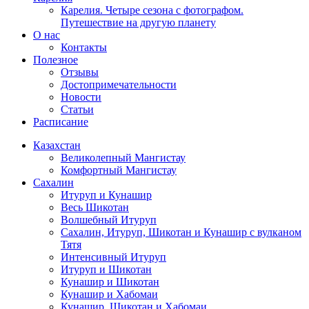
Карелия. Четыре сезона с фотографом.
Путешествие на другую планету
О нас
Контакты
Полезное
Отзывы
Достопримечательности
Новости
Статьи
Расписание
Казахстан
Великолепный Мангистау
Комфортный Мангистау
Сахалин
Итуруп и Кунашир
Весь Шикотан
Волшебный Итуруп
Сахалин, Итуруп, Шикотан и Кунашир с вулканом
Тятя
Интенсивный Итуруп
Итуруп и Шикотан
Кунашир и Шикотан
Кунашир и Хабомаи
Кунашир, Шикотан и Хабомаи