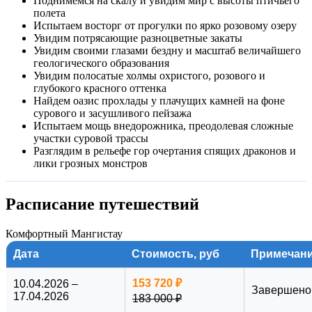
Поднимемся на скалу и увидим мир с высоты птичьего
Казахстану к минимуму, позволяя больше отдыхать и
полета
созерцать.
Испытаем восторг от прогулки по ярко розовому озеру
Увидим потрясающие разноцветные закаты
На фотографиях в описании – именно те пейзажи, которые
Увидим своими глазами бездну и масштаб величайшего
ждут вас
в туре по Казахстану
. Мы показали всё так, как оно
геологического образования
есть
на самом деле
. Фактически маршрут окажется более
Увидим полосатые холмы охристого, розового и
глубокого красного оттенка
насыщенным, чем указано в описании. В рамках каждого
Найдем оазис прохлады у плачущих камней на фоне
выезда мы готовим для участников дополнительные бонусы
сурового и засушливого пейзажа
и посещение неуказанных локаций.
Испытаем мощь внедорожника, преодолевая сложные
участки суровой трассы
Мы ценим комфорт, поэтому
размещаемся в гостиницах
(за
Разглядим в рельефе гор очертания спящих драконов и
исключением одной атмосферной ночи с вечеринкой на
лики грозных монстров
белоснежном солончаке). Для тех, кто жаждет
максимального единения с дикой природой
, у нас
Расписание путешествий
разработана отдельная программа с ночевками в палатках в
самых красивых точках региона. Выбирайте подходящий
Комфортный Мангистау
формат в списке туров или напишите нам в чат.
Дата
Стоимость, руб
Примечан
Если вы хотите посетить иные локации Мангистау, такие как
далекий
Карынжарык
,
ажурный каньон Ыбыкты
или
153 720 ₽
10.04.2026 –
Завершено
мистический
Кукусем
— напишите нам для подготовки
17.04.2026
183 000 ₽
индивидуального выезда. Эти точки не включены в