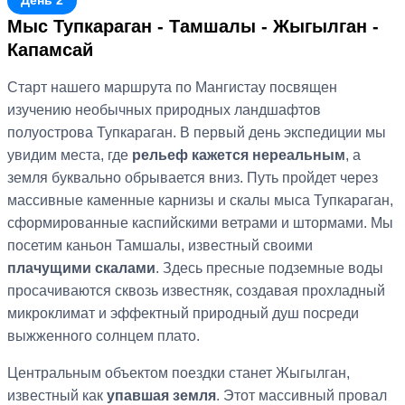
День 2
Мыс Тупкараган - Тамшалы - Жыгылган -
Капамсай
Старт нашего маршрута по Мангистау посвящен
изучению необычных природных ландшафтов
полуострова Тупкараган. В первый день экспедиции мы
увидим места, где
рельеф кажется нереальным
, а
земля буквально обрывается вниз. Путь пройдет через
массивные каменные карнизы и скалы мыса Тупкараган,
сформированные каспийскими ветрами и штормами. Мы
посетим каньон Тамшалы, известный своими
плачущими скалами
. Здесь пресные подземные воды
просачиваются сквозь известняк, создавая прохладный
микроклимат и эффектный природный душ посреди
выжженного солнцем плато.
Центральным объектом поездки станет Жыгылган,
известный как
упавшая земля
. Этот массивный провал