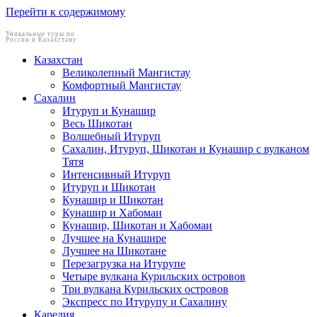
Перейти к содержимому
Уникальные туры по
России и Казахстану
Казахстан
Великолепный Мангистау
Комфортный Мангистау
Сахалин
Итуруп и Кунашир
Весь Шикотан
Волшебный Итуруп
Сахалин, Итуруп, Шикотан и Кунашир с вулканом
Тятя
Интенсивный Итуруп
Итуруп и Шикотан
Кунашир и Шикотан
Кунашир и Хабомаи
Кунашир, Шикотан и Хабомаи
Лучшее на Кунашире
Лучшее на Шикотане
Перезагрузка на Итурупе
Четыре вулкана Курильских островов
Три вулкана Курильских островов
Экспресс по Итурупу и Сахалину
Карелия