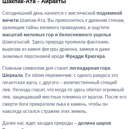
Шакпак-Ата - Айракты
Сегодняшний день начнется с мистической
подземной
мечети
Шакпак-Ата. Вы прикоснетесь к древним стенам,
хранящим тайны великого праведника, и ощутите
масштаб меловых гор и белоснежного ущелья
Шакпатысай. Здесь природа проявила фантазию,
вырезав из камня фигуры дракона, замков и даже
знакомых персонажей вроде
Фредди Крюгера
.
Главным символом дня станет
легендарная гора
Шеркала
. Ее облик переменчив: с одного ракурса это
гигантская юрта, с другого – величественный спящий
лев. Легенда гласит, что когда-то здесь обитал огромный
лев, защищавший местные племена от врагов. После его
смерти боги превратили льва в камень, чтобы он
навсегда остался стражем этих земель.
Далее нас ждет загадка природы –
долина шаров