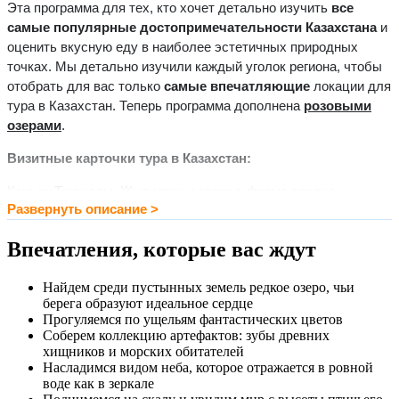
Эта программа для тех, кто хочет детально изучить
все
самые популярные достопримечательности Казахстана
и
оценить вкусную еду в наиболее эстетичных природных
точках. Мы детально изучили каждый уголок региона, чтобы
отобрать для вас только
самые впечатляющие
локации для
тура в Казахстан. Теперь программа дополнена
розовыми
озерами
.
Визитные карточки тура в Казахстан:
Каньон Тамшалы, Жыгылган и озеро в форме сердца
Куздакары, каньон Капамсай, некрополь Кенты Баба,
подземная мечеть Султан Эпе, подземная мечеть Шакпак
Впечатления, которые вас ждут
Ата, ущелье Шакпатысай, долина шаров, гора Шеркала,
Коккала, Белый каньон, Айракты, Сфинкс, Карадермен,
Найдем среди пустынных земель редкое озеро, чьи
Черный каньон, Тузбаир, разноцветные холмы, красный
берега образуют идеальное сердце
каньон, Тирамису (Кызылкуп), Бокты, Босжыра, розовое
Прогуляемся по ущельям фантастических цветов
озеро, впадина Карагие.
Соберем коллекцию артефактов: зубы древних
хищников и морских обитателей
Продуманные маршруты
на подготовленных
Насладимся видом неба, которое отражается в ровной
внедорожниках сводят время в пути в нашем туре по
воде как в зеркале