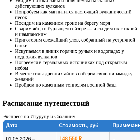
Увидим потоки лавы и поля пемзы на склонах
Итуруп за несколько дней, совместив экскурсии с
действующих вулканов
гастрономическими паузами в невероятных местах. Особое
Попробуем как магнитится настоящий вулканический
место в программе занимает кухня. Вас ждут
морские
песок
деликатесы
и настоящая курильская уха.
Посидим на каменном троне на берегу моря
Сварим яйца в бурлящем гейзере — и съедим их с икрой
Дополним эстетику момента бокалом игристого на фоне
и шампанским
Приготовим свежайший улов, собранный на устричной
самых захватывающих видов острова.
банке
Искупаемся в диких горячих ручьях и водопадах у
Посещение всех
горячих источников
уже включено в
подножия вулканов
бюджет поездки
Погреемся в термальных источниках под открытым
небом
Продуманные маршруты
на подготовленных
В месте силы древних айнов соберем свою пирамидку
внедорожниках сводят время в пути к минимуму, позволяя
желаний
больше отдыхать и созерцать
Пройдем по каменным тоннелям военной базы
Сюрпризы для энергичных:
мы подготовили специальные
Расписание путешествий
дополнительные опции — морской вояж на полуостров Чирип
и Око дракона (высокие шансы встретить
китов
) или поездку
на мысы Великан, Птичий и Евстафия.
Экспресс по Итурупу и Сахалину
Дата
Стоимость, руб
Примечан
На фотографиях в описании – именно те пейзажи, которые
ждут вас в путешествии. Мы показали всё так, как оно есть
148 550 ₽
01.05.2026 –