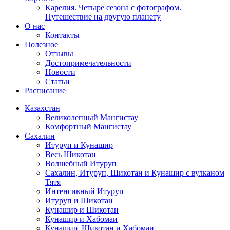
Карелия. Четыре сезона с фотографом.
Путешествие на другую планету
О нас
Контакты
Полезное
Отзывы
Достопримечательности
Новости
Статьи
Расписание
Казахстан
Великолепный Мангистау
Комфортный Мангистау
Сахалин
Итуруп и Кунашир
Весь Шикотан
Волшебный Итуруп
Сахалин, Итуруп, Шикотан и Кунашир с вулканом
Тятя
Интенсивный Итуруп
Итуруп и Шикотан
Кунашир и Шикотан
Кунашир и Хабомаи
Кунашир, Шикотан и Хабомаи