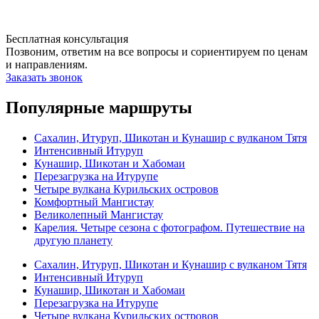
Бесплатная консультация
Позвоним, ответим на все вопросы и сориентируем по ценам
и направлениям.
Заказать звонок
Популярные маршруты
Сахалин, Итуруп, Шикотан и Кунашир с вулканом Тятя
Интенсивный Итуруп
Кунашир, Шикотан и Хабомаи
Перезагрузка на Итурупе
Четыре вулкана Курильских островов
Комфортный Мангистау
Великолепный Мангистау
Карелия. Четыре сезона с фотографом. Путешествие на
другую планету
Сахалин, Итуруп, Шикотан и Кунашир с вулканом Тятя
Интенсивный Итуруп
Кунашир, Шикотан и Хабомаи
Перезагрузка на Итурупе
Четыре вулкана Курильских островов