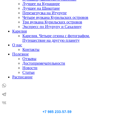
Лучшее на Кунашире
Лучшее на Шикотане
Перезагрузка на Итурупе
Четыре вулкана Курильских островов
Три вулкана Курильских островов
Экспресс по Итурупу и Сахалину
Карелия
Карелия. Четыре сезона с фотографом.
Путешествие на другую планету
О нас
Контакты
Полезное
Отзывы
Достопримечательности
Новости
Статьи
Расписание
+7 985 233-57-59