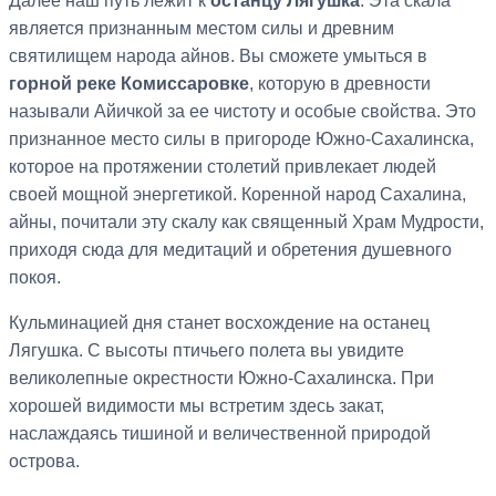
Далее наш путь лежит к
останцу Лягушка
. Эта скала
является признанным местом силы и древним
святилищем народа айнов. Вы сможете умыться в
горной реке Комиссаровке
, которую в древности
называли Айичкой за ее чистоту и особые свойства. Это
признанное место силы в пригороде Южно-Сахалинска,
которое на протяжении столетий привлекает людей
своей мощной энергетикой. Коренной народ Сахалина,
айны, почитали эту скалу как священный Храм Мудрости,
приходя сюда для медитаций и обретения душевного
покоя.
Кульминацией дня станет восхождение на останец
Лягушка. С высоты птичьего полета вы увидите
великолепные окрестности Южно-Сахалинска. При
хорошей видимости мы встретим здесь закат,
наслаждаясь тишиной и величественной природой
острова.