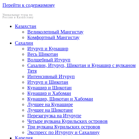
Перейти к содержимому
Уникальные туры по
России и Казахстану
Казахстан
Великолепный Мангистау
Комфортный Мангистау
Сахалин
Итуруп и Кунашир
Весь Шикотан
Волшебный Итуруп
Сахалин, Итуруп, Шикотан и Кунашир с вулканом
Тятя
Интенсивный Итуруп
Итуруп и Шикотан
Кунашир и Шикотан
Кунашир и Хабомаи
Кунашир, Шикотан и Хабомаи
Лучшее на Кунашире
Лучшее на Шикотане
Перезагрузка на Итурупе
Четыре вулкана Курильских островов
Три вулкана Курильских островов
Экспресс по Итурупу и Сахалину
Карелия