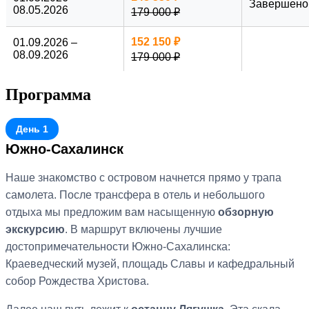
на самом деле
.
Завершено
08.05.2026
179 000 ₽
Если ваш график позволяет, мы дополним вашу программу
152 150 ₽
01.09.2026 –
персональными маршрутами
до начала или после
08.09.2026
179 000 ₽
завершения основного тура на Сахалин и Итуруп.
Советуем бронировать места
прямо сейчас
: наличие
Программа
льготных
субсидируемых авиабилетов
на Сахалин
позволит вам существенно выиграть в цене перелета. Не
упустите возможность отправиться в приключение, которое
День 1
останется в сердце навсегда!
Южно-Сахалинск
Наше знакомство с островом начнется прямо у трапа
самолета. После трансфера в отель и небольшого
отдыха мы предложим вам насыщенную
обзорную
экскурсию
. В маршрут включены лучшие
достопримечательности Южно-Сахалинска:
Краеведческий музей, площадь Славы и кафедральный
собор Рождества Христова.