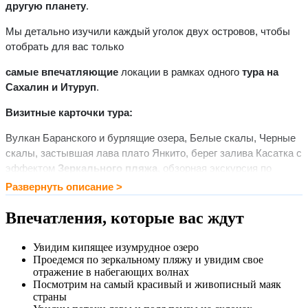
другую планету
.
Мы детально изучили каждый уголок двух островов, чтобы
отобрать для вас только
самые впечатляющие
локации в рамках одного
тура на
Сахалин и Итуруп
.
Визитные карточки тура:
Вулкан Баранского и бурлящие озера, Белые скалы, Черные
скалы, застывшая лава плато Янкито, берег залива Касатка с
эффектом
Зеркального пляжа
, обзорная экскурсия по
Южно-Сахалинску, останец Лягушка, маяк Анива, озеро
Буссе.
Впечатления, которые вас ждут
Релакс и здоровье:
три термальных источника и горячий
водопад
Увидим кипящее изумрудное озеро
Проедемся по зеркальному пляжу и увидим свое
Этот формат отдыха понравится тем, кто выбирает
плотный
отражение в набегающих волнах
график
и
обилие впечатлений
. Мы поможем вам собрать
Посмотрим на самый красивый и живописный маяк
коллекцию из самых эффектных кадров из тура на Сахалин и
страны