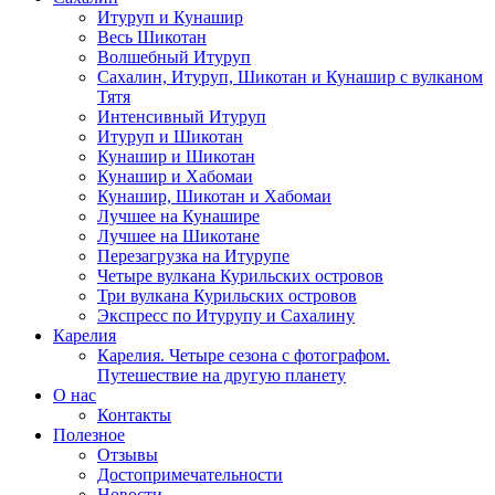
Итуруп и Кунашир
Весь Шикотан
Волшебный Итуруп
Сахалин, Итуруп, Шикотан и Кунашир с вулканом
Тятя
Интенсивный Итуруп
Итуруп и Шикотан
Кунашир и Шикотан
Кунашир и Хабомаи
Кунашир, Шикотан и Хабомаи
Лучшее на Кунашире
Лучшее на Шикотане
Перезагрузка на Итурупе
Четыре вулкана Курильских островов
Три вулкана Курильских островов
Экспресс по Итурупу и Сахалину
Карелия
Карелия. Четыре сезона с фотографом.
Путешествие на другую планету
О нас
Контакты
Полезное
Отзывы
Достопримечательности
Новости