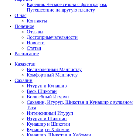
Карелия. Четыре сезона с фотографом.
Путешествие на другую планету
О нас
Контакты
Полезное
Отзывы
Достопримечательности
Новости
Статьи
Расписание
Казахстан
Великолепный Мангистау
Комфортный Мангистау
Сахалин
Итуруп и Кунашир
Весь Шикотан
Волшебный Итуруп
Сахалин, Итуруп, Шикотан и Кунашир с вулканом
Тятя
Интенсивный Итуруп
Итуруп и Шикотан
Кунашир и Шикотан
Кунашир и Хабомаи
Кунашир, Шикотан и Хабомаи