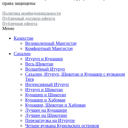
набрать святой воды, которая не портится потом целый год. К
права защищены
роднику часто приходят сайгаки, лисы и косули.
Политика конфиденциальности
Публичный договор-оферта
Публичная оферта
Меню
Шокы Тау (Юрта)
Казахстан
Великолепный Мангистау
Комфортный Мангистау
В Босжыре есть два останца круглой формы, напоминающие
Сахалин
по форме юрту. Одна из них, Шокы Тау, расположена по
Итуруп и Кунашир
дороге на Улькен кеме. Юрта — необычная гора,
Весь Шикотан
Волшебный Итуруп
характеризуется круглой основой и высоким пиком с круглым
Сахалин, Итуруп, Шикотан и Кунашир с вулканом
контуром. Стены пика круты и обрывисты.
Тятя
Интенсивный Итуруп
Итуруп и Шикотан
Кунашир и Шикотан
Кунашир и Хабомаи
Памятник Тарасу Шевченко
Кунашир, Шикотан и Хабомаи
Лучшее на Кунашире
Лучшее на Шикотане
Перезагрузка на Итурупе
Четыре вулкана Курильских островов