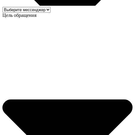
Цель обращения
Дом-маяк
Памятник МиГ-21
МиГ- 21 был самым распространенным сверхзвуковым
самолетом в истории авиации и самым массовым
истребителем третьего поколения. Применялся во множестве
военных и вооружённых конфликтов.
Памятник представляет собой настоящий боевой самолет
МиГ-21, доработанный для установки на постамент в
положении, максимально отображающим его стремительный
взлет.