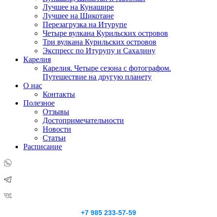
Лучшее на Кунашире
Лучшее на Шикотане
Перезагрузка на Итурупе
Четыре вулкана Курильских островов
Три вулкана Курильских островов
Экспресс по Итурупу и Сахалину
Карелия
Карелия. Четыре сезона с фотографом.
Путешествие на другую планету
О нас
Контакты
Полезное
Отзывы
Достопримечательности
Новости
Статьи
Расписание
+7 985 233-57-59