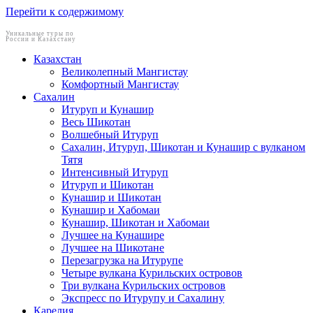
Перейти к содержимому
Уникальные туры по
России и Казахстану
Казахстан
Великолепный Мангистау
Комфортный Мангистау
Сахалин
Итуруп и Кунашир
Весь Шикотан
Волшебный Итуруп
Сахалин, Итуруп, Шикотан и Кунашир с вулканом
Тятя
Интенсивный Итуруп
Итуруп и Шикотан
Кунашир и Шикотан
Кунашир и Хабомаи
Кунашир, Шикотан и Хабомаи
Лучшее на Кунашире
Лучшее на Шикотане
Перезагрузка на Итурупе
Четыре вулкана Курильских островов
Три вулкана Курильских островов
Экспресс по Итурупу и Сахалину
Карелия