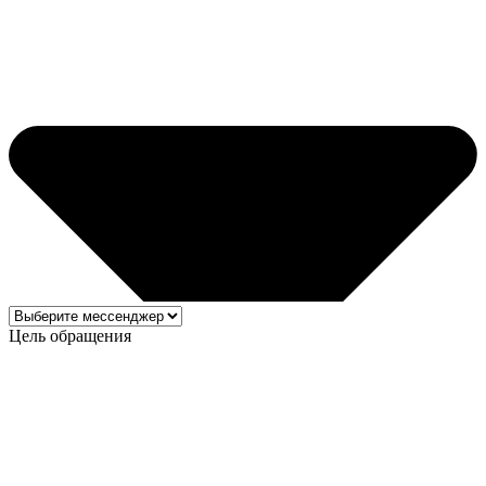
ослепительно белой известняковой скалой, которая
напоминает пластины на хребте дракона. Ближний к
смотровой останец иногда называют Аврора или Крейсер, а
более дальний – Лезвие. На Ушкир Тау можно устроить
великолепную фотосессию.
Памятник МиГ-21
Цель обращения
Набережная