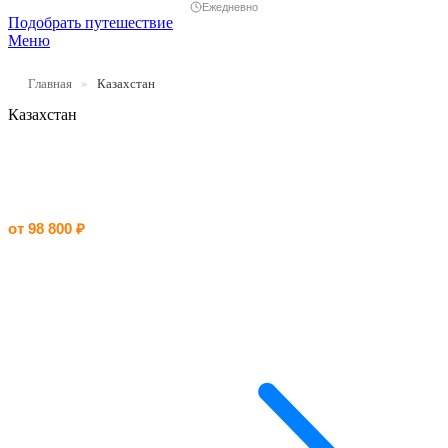
Ежедневно
Подобрать путешествие
Меню
Главная
»
Казахстан
Казахстан
Комфортный Мангистау
от 98 800 ₽
|
8 дней
Тур по достопримечательностям Казахстана, включая розовые
озера