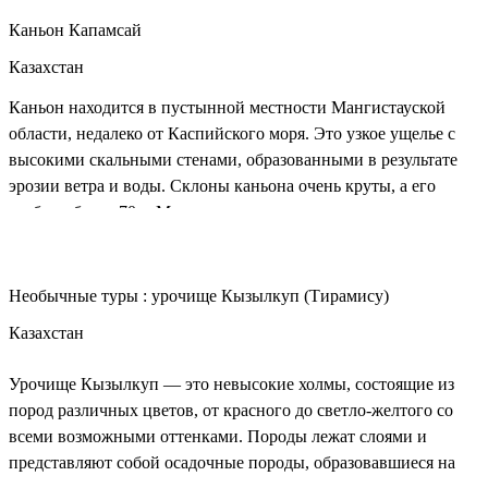
Каньон Капамсай
Казахстан
Каньон находится в пустынной местности Мангистауской
области, недалеко от Каспийского моря. Это узкое ущелье с
высокими скальными стенами, образованными в результате
эрозии ветра и воды. Склоны каньона очень круты, а его
глубина более 70м. Местность отличается суровым, но
живописным ландшафтом, характерным для полупустынных
Подробнее
зон. На дне каньона раньше протекала длинная, узкая и
глубокая река, которая к настоящему времени высохла. Сейчас
Необычные туры : урочище Кызылкуп (Тирамису)
здесь сохранился грот, в своде которого дождевые воды
Казахстан
сделали отверстие. Сверху здесь постоянно сочится вода, а
благодаря тени здесь образовался небольшой оазис среди скал,
Урочище Кызылкуп — это невысокие холмы, состоящие из
зеленеющий даже во время сильнейшего летнего зноя.
пород различных цветов, от красного до светло-желтого со
всеми возможными оттенками. Породы лежат слоями и
представляют собой осадочные породы, образовавшиеся на